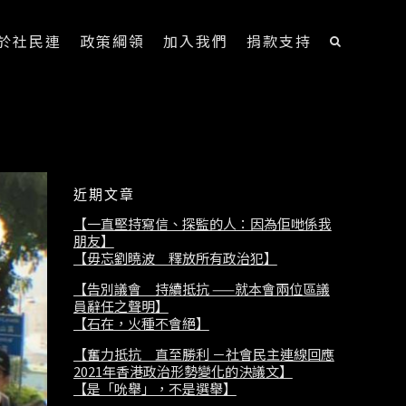
於社民連
政策綱領
加入我們
捐款支持
近期文章
【一直堅持寫信、探監的人：因為佢哋係我
朋友】
【毋忘劉曉波 釋放所有政治犯】
【告別議會 持續抵抗 ——就本會兩位區議
員辭任之聲明】
【石在，火種不會絕】
【奮力抵抗 直至勝利 －社會民主連線回應
2021年香港政治形勢變化的決議文】
【是「吮舉」，不是選舉】