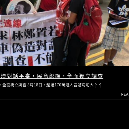
偽造對話平臺，民意彰顯，全面獨立調查
面獨立調查 8月18日，超過170萬港人冒著滂沱大 […]
REA