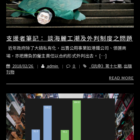
支援者筆記： 談海麗工潮及外判制度之問題
近年政府除了大搞私有化，出賣公用事業如港鐵公司、領匯商
場，亦把應負的僱主責任以合約形式外判出去。 […]
2018/02/26
admin
0
《抗命》第十七期
,
出版
刊物
READ MORE