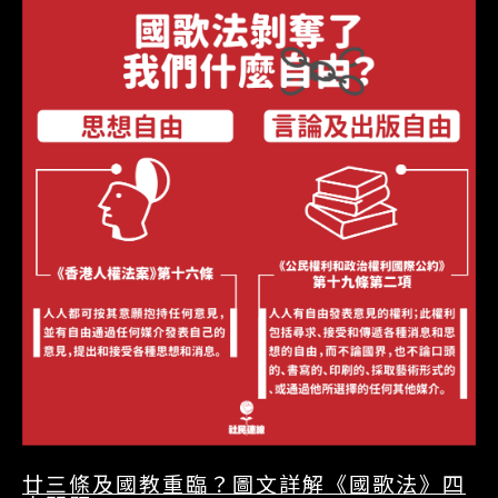
廿三條及國教重臨？圖文詳解《國歌法》四