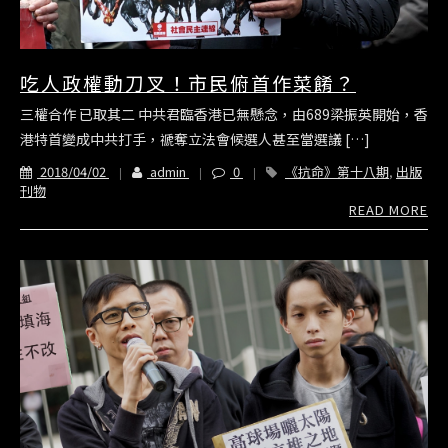
吃人政權動刀叉！市民俯首作菜餚？
三權合作 已取其二 中共君臨香港已無懸念，由689梁振英開始，香
港特首變成中共打手，禠奪立法會候選人甚至當選議 […]
2018/04/02
admin
0
《抗命》第十八期
,
出版
刊物
READ MORE