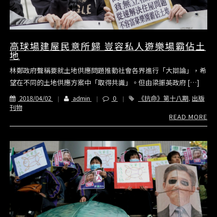
高球場建屋民意所歸 豈容私人遊樂場霸佔土
地
林鄭政府聲稱要就土地供應問題推動社會各界進行「大辯論」，希
望在不同的土地供應方案中「取得共識」。但由梁振英政府 […]
2018/04/02
admin
0
《抗命》第十八期
,
出版
刊物
READ MORE