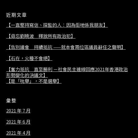
近期文章
【一直堅持寫信、探監的人：因為佢哋係我朋友】
【毋忘劉曉波 釋放所有政治犯】
【告別議會 持續抵抗 ——就本會兩位區議員辭任之聲明】
【石在，火種不會絕】
【奮力抵抗 直至勝利 －社會民主連線回應2021年香港政治
形勢變化的決議文】
【是「吮舉」，不是選舉】
彙整
2021 年 7 月
2021 年 6 月
2021 年 4 月