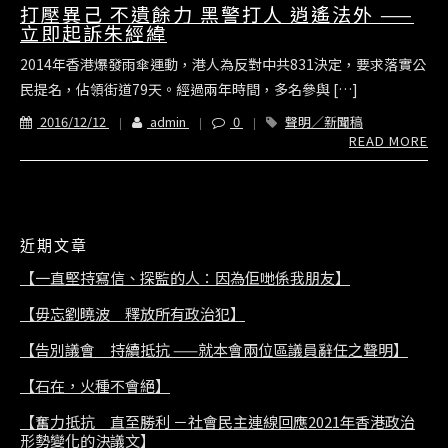
打壓異己 不遺餘力 黑警打人 逍遙法外 ——
立即起訴朱經緯
2014年香港爆發雨傘運動，港人為反對中共831決定，要求落實公
民提名，佔領街道79天。經過兩年時間，多名參與 […]
2016/12/12
admin
0
聲明／新聞稿
READ MORE
近期文章
【一直堅持寫信、探監的人：因為佢哋係我朋友】
【毋忘劉曉波 釋放所有政治犯】
【告別議會 持續抵抗 ——就本會兩位區議員辭任之聲明】
【石在，火種不會絕】
【奮力抵抗 直至勝利 －社會民主連線回應2021年香港政治
形勢變化的決議文】