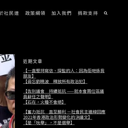
於社民連
政策綱領
加入我們
捐款支持
近期文章
【一直堅持寫信、探監的人：因為佢哋係我
朋友】
【毋忘劉曉波 釋放所有政治犯】
【告別議會 持續抵抗 ——就本會兩位區議
員辭任之聲明】
【石在，火種不會絕】
【奮力抵抗 直至勝利 －社會民主連線回應
2021年香港政治形勢變化的決議文】
【是「吮舉」，不是選舉】