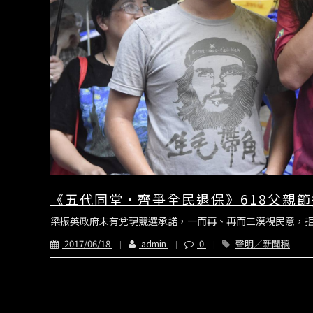
《五代同堂•齊爭全民退保》618父親
梁振英政府未有兌現競選承諾，一而再、再而三漠視民意，拒
2017/06/18
admin
0
聲明／新聞稿