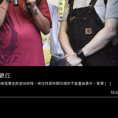
節遊行
絕落實全民退休保障，候任特首林鄭月娥亦不能置身事外。事實 […]
REA