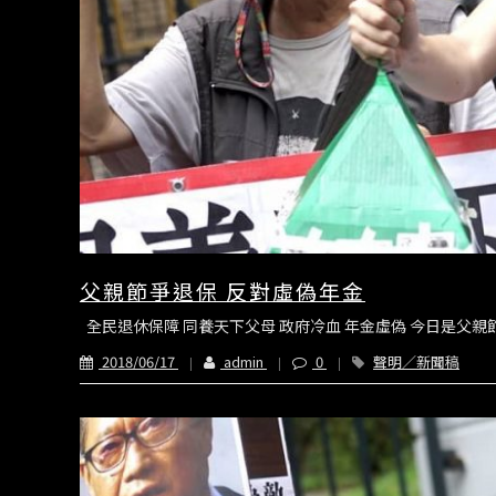
父親節爭退保 反對虛偽年金
全民退休保障 同養天下父母 政府冷血 年金虛偽 今日是父親
2018/06/17
admin
0
聲明／新聞稿