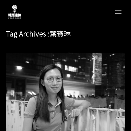
Tag Archives :葉寶琳