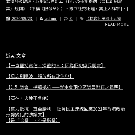
武漢肺炎肆虐，政府於3月訂立《預防及控制疾病（禁止群組聚
集）規例》（下稱《限聚令》）。設立社交距離，禁止人群聚 […]
2020/09/23
admin
0
《抗命》第四十五期
READ MORE
近期文章
【一直堅持寫信、探監的人：因為佢哋係我朋友】
【毋忘劉曉波 釋放所有政治犯】
【告別議會 持續抵抗 ——就本會兩位區議員辭任之聲明】
【石在，火種不會絕】
【奮力抵抗 直至勝利 －社會民主連線回應2021年香港政治
形勢變化的決議文】
【是「吮舉」，不是選舉】