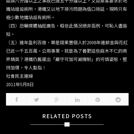
延誤八分鐘以上之事故已達五千分鐘以上。
又如乘客要求於地
鐵站增設廁所，
港鐵又以地下排污問題為借口拖延，
現時只有
極少數地鐵站設有廁所。
（四）恐嚇媒體抽起廣告，相信此情況絕非孤例，可恥人盡皆
知。
（五）連年盈利百億，
單是錢果豐個人於2008年連薪金與花紅
已近一千五百萬。
公用事業，就是為了養肥這些麻木不仁的商
界精英？港鐵仍舊擺出「
嚴守可加可減機制」的可憐姿態，堅
持加價，令人髮指！
社會民主連線
2011年5月8日
RELATED POSTS