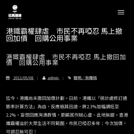
港鐵霸權肆虐 巿民不再啞忍 馬上撤
回加價 回購公用事業
港鐵霸權肆虐 巿民不再啞忍 馬上撤回加
價 回購公用事業
2011/05/08
admin
聲明／新聞稿
迄今，港鐵尚未撤回加價計劃。日前，港鐵以「
統計處修訂通
脹率計算方法」為由，反應極其迅速，將2.3%
加幅調低至
2.2%，妄想回應洶湧群情，更顯其作賊心虛、
此地無銀。查港
鐵霸權溢於大眾生活不同範圍，巿民已啞忍多年；
今次加價，
可謂忍無可忍！