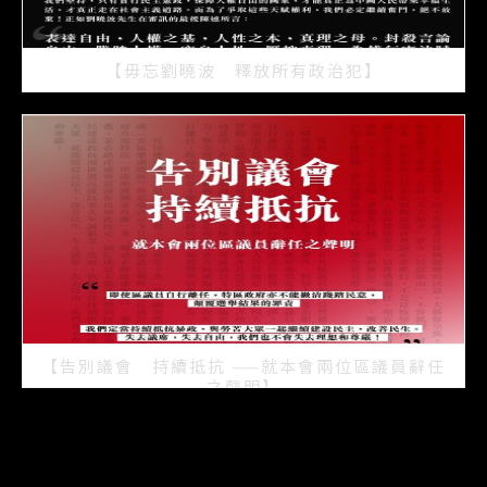
【毋忘劉曉波 釋放所有政治犯】
2021/07/15
【告別議會 持續抵抗 ——就本會兩位區議員辭任
之聲明】
2021/07/08