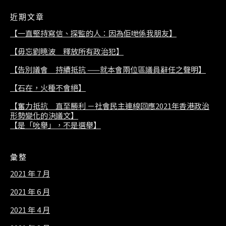
近期文章
【一直堅持寫信、探監的人：因為佢哋係我朋友】
【毋忘劉曉波 釋放所有政治犯】
【告別議會 持續抵抗 ——就本會兩位區議員辭任之聲明】
【石在，火種不會絕】
【奮力抵抗 直至勝利 －社會民主連線回應2021年香港政治
形勢變化的決議文】
【是「吮舉」，不是選舉】
彙整
2021 年 7 月
2021 年 6 月
2021 年 4 月