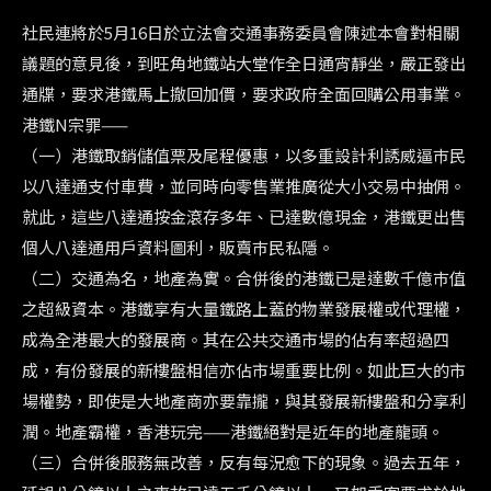
社民連將於5月16日於立法會交通事務委員會陳述本會對相關
議題
的意見後，到旺角地鐵站大堂作全日通宵靜坐，嚴正發出
通牒，
要求港鐵馬上撤回加價，要求政府全面回購公用事業。
港鐵N宗罪——
（一）港鐵取銷儲值票及尾程優惠，
以多重設計利誘威逼巿民
以八達通支付車費，
並同時向零售業推廣從大小交易中抽佣。
就此，
這些八達通按金滾存多年、已達數億現金，
港鐵更出售
個人八達通用戶資料圖利，販賣巿民私隱。
（二）交通為名，地產為實。
合併後的港鐵已是達數千億巿值
之超級資本。
港鐵享有大量鐵路上蓋的物業發展權或代理權，
成為全港最大的發展商。其在公共交通市場的佔有率超過四
成，
有份發展的新樓盤相信亦佔市場重要比例。如此巨大的市
場權勢，
即使是大地產商亦要靠攏，與其發展新樓盤和分享利
潤。地產霸權，
香港玩完——港鐵絕對是近年的地產龍頭。
（三）合併後服務無改善，反有每況愈下的現象。過去五年，