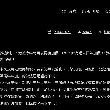
最新消息
出版刊物
關
2014/03/29
admin
聲明
機制」，港鐵今年將可以再度加價 3.6%，計有過去四年加價，今
 16%！
市民反對港鐵再加價，要求港鐵公營化。街站反應非常熱烈，短短
賺錢年年加」的做法已是極為不滿！
罰款 2750 萭元，影響市民數以萭計，而所謂「事故與港鐵管理層薪酬
所謂「可加可減機制」阻止加兵價，社民連認為不如將私有化、壟
制訂運輸政策，取消以「利潤為主」的目標，以服務為先，力求收
港鐵無理加價，保障市民基本生活！