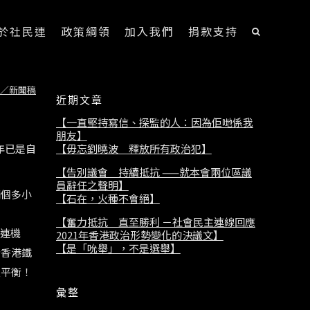
於社民連
政策綱領
加入我們
捐款支持
／新聞稿
近期文章
【一直堅持寫信、探監的人：因為佢哋係我
朋友】
【毋忘劉曉波 釋放所有政治犯】
年已是自
【告別議會 持續抵抗 ——就本會兩位區議
員辭任之聲明】
兩個多小
【石在，火種不會絕】
【奮力抵抗 直至勝利 －社會民主連線回應
關連機
2021年香港政治形勢變化的決議文】
【是「吮舉」，不是選舉】
斷香港鐵
支平衡！
彙整