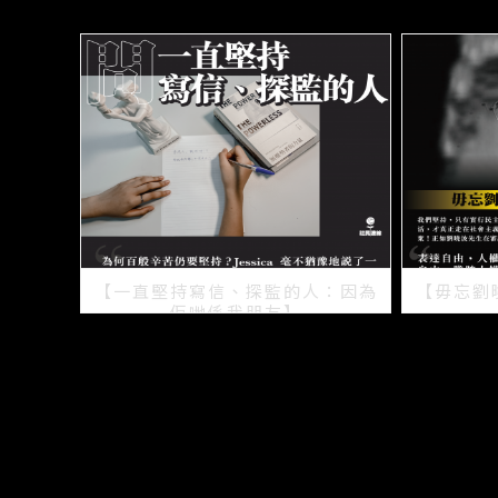
【一直堅持寫信、探監的人：因為
【毋忘劉
佢哋係我朋友】
2021/07/15