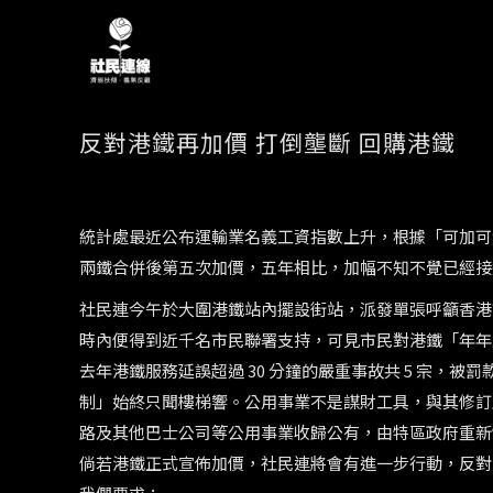
反對港鐵再加價 打倒壟斷 回購港鐵
統計處最近公布運輸業名義工資指數上升，根據「可加可減
兩鐵合併後第五次加價，五年相比，加幅不知不覺已經接近
社民連今午於大圍港鐵站內擺設街站，派發單張呼籲香港
時內便得到近千名市民聯署支持，可見市民對港鐵「年年
去年港鐵服務延誤超過 30 分鐘的嚴重事故共 5 宗，被
制」始終只聞樓梯響。公用事業不是謀財工具，與其修訂
路及其他巴士公司等公用事業收歸公有，由特區政府重新
倘若港鐵正式宣佈加價，社民連將會有進一步行動，反對