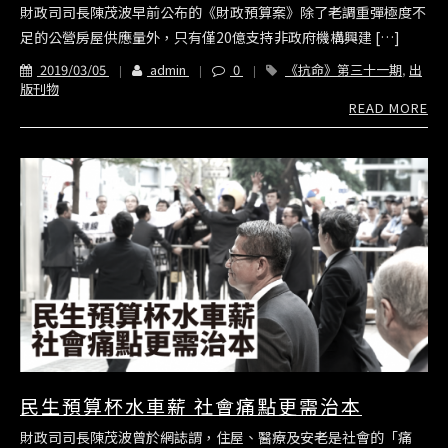
財政司司長陳茂波早前公布的《財政預算案》除了老調重彈極度不
足的公營房屋供應量外，只有僅20億支持非政府機構興建 […]
2019/03/05
admin
0
《抗命》第三十一期
,
出
版刊物
READ MORE
民生預算杯水車薪 社會痛點更需治本
財政司司長陳茂波曾於網誌謂，住屋、醫療及安老是社會的「痛