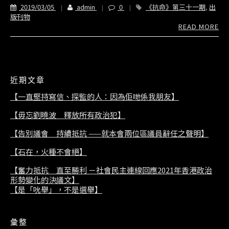
2019/03/05
admin
0
《抗命》第三十一期
,
出
版刊物
READ MORE
近期文章
【一直堅持寫信、探監的人：因為佢哋係我朋友】
【毋忘劉曉波 釋放所有政治犯】
【告別議會 持續抵抗 ——就本會兩位區議員辭任之聲明】
【石在，火種不會絕】
【奮力抵抗 直至勝利 －社會民主連線回應2021年香港政治
形勢變化的決議文】
【是「吮舉」，不是選舉】
彙整