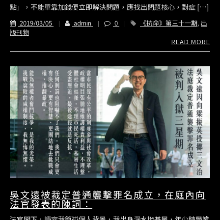
點」，不能單靠加錢便立即解決問題，應找出問題核心，對症 […]
2019/03/05
admin
0
《抗命》第三十一期
,
出
版刊物
READ MORE
吳文遠被裁定普通襲擊罪名成立，在庭內向
法官發表的陳詞：
法官閣下，請容我簡述個人背景，我出身深水埗基層，年少時學業