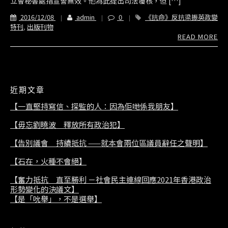
立會秘書處指宣誓無效。他為此提出司法覆核，但 […]
2016/12/08
admin
0
《抗命》反抗梁振英政變
特刊
,
出版刊物
READ MORE
近期文章
【一直堅持寫信、探監的人：因為佢哋係我朋友】
【毋忘劉曉波 釋放所有政治犯】
【告別議會 持續抵抗 ——就本會兩位區議員辭任之聲明】
【石在，火種不會絕】
【奮力抵抗 直至勝利 －社會民主連線回應2021年香港政治
形勢變化的決議文】
【是「吮舉」，不是選舉】