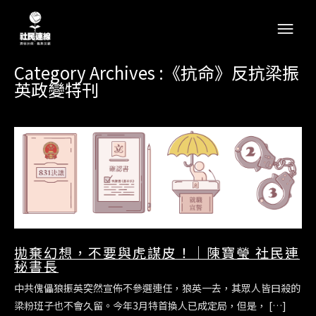
Category Archives :《抗命》反抗梁振
英政變特刊
拋棄幻想，不要與虎謀皮！｜陳寶瑩 社民連
秘書長
中共傀儡狼振英突然宣佈不參選連任，狼英一去，其眾人皆曰殺的
梁粉班子也不會久留。今年3月特首換人已成定局，但是， […]