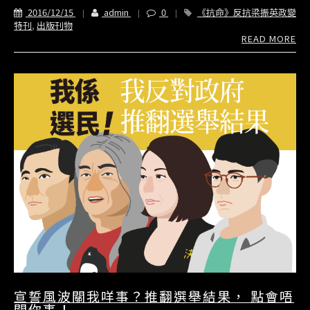
2016/12/15
admin
0
《抗命》反抗梁振英政變
特刊
,
出版刊物
READ MORE
宣誓風波關我咩事？推翻選舉結果， 點會唔
關你事！