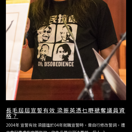
長毛屆屆宣誓有效 梁振英憑乜嘢褫奪議員資
格？
2004年 宣誓有效 梁國雄於04年就職宣誓時，曾自行修改誓詞，遭