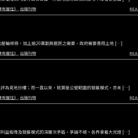
要有屋住》
,
出版刊物
REA
屋輪候冊，加上逾20萬劏房居民之需要，政府需要善用土地 […]
要有屋住》
,
出版刊物
REA
評為覓地炒樓；而一直以來，就算是公營範圍的發展模式，亦未 […]
要有屋住》
,
出版刊物
REA
利益板塊及發展模式的深層次矛盾，爭論不絕。各界拿着大光燈 […]