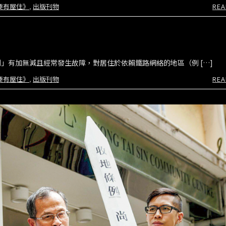
要有屋住》
,
出版刊物
REA
」有加無減且經常發生故障，對居住於依賴鐵路網絡的地區（例 […]
要有屋住》
,
出版刊物
REA