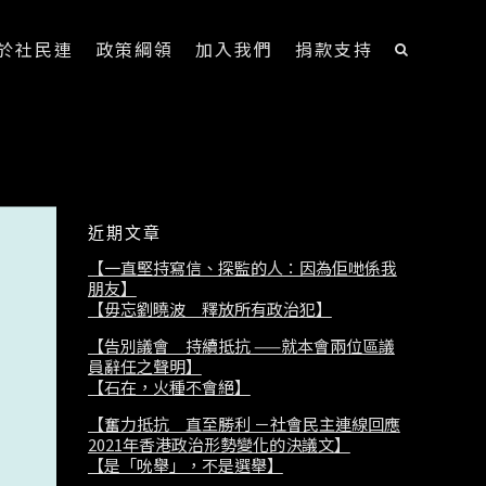
於社民連
政策綱領
加入我們
捐款支持
近期文章
【一直堅持寫信、探監的人：因為佢哋係我
朋友】
【毋忘劉曉波 釋放所有政治犯】
【告別議會 持續抵抗 ——就本會兩位區議
員辭任之聲明】
【石在，火種不會絕】
【奮力抵抗 直至勝利 －社會民主連線回應
2021年香港政治形勢變化的決議文】
【是「吮舉」，不是選舉】