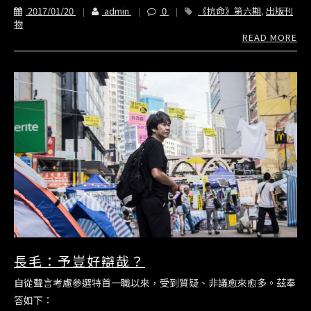
2017/01/20
admin
0
《抗命》第六期
,
出版刊
物
READ MORE
長毛：予豈好辯哉？
自從聲言考慮參選特首一職以來，受到質疑、非議愈來愈多。茲奉
答如下：