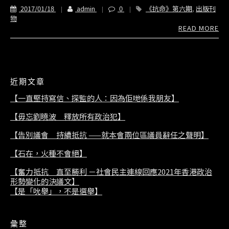
2017/01/18
admin
0
《抗命》第六期
,
出版刊
物
READ MORE
近期文章
【一直堅持寫信、探監的人：因為佢哋係我朋友】
【毋忘劉曉波 釋放所有政治犯】
【告別議會 持續抵抗 ——就本會兩位區議員辭任之聲明】
【石在，火種不會絕】
【奮力抵抗 直至勝利 －社會民主連線回應2021年香港政治
形勢變化的決議文】
【是「吮舉」，不是選舉】
彙整