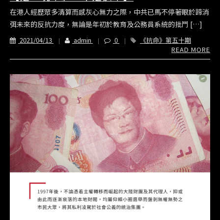
在港人經歷眾多清算而感灰心無力之際，中共已馬不停著眼於蹄消
弭未來的反抗力度，無論是年初於教育及公務員系統的批鬥 […]
2021/04/13
admin
0
《抗命》第五十期
READ MORE