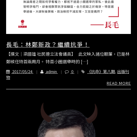
長毛：林鄭新政？繼續抗爭！
【撰文｜梁國雄 社民連立法會議員】 此文映入諸位眼簾，已是林
鄭候任特首兩周月。 特首小圈選舉時的 […]
2017/05/24
admin
0
《抗命》第八期
,
出版刊
物
READ MORE