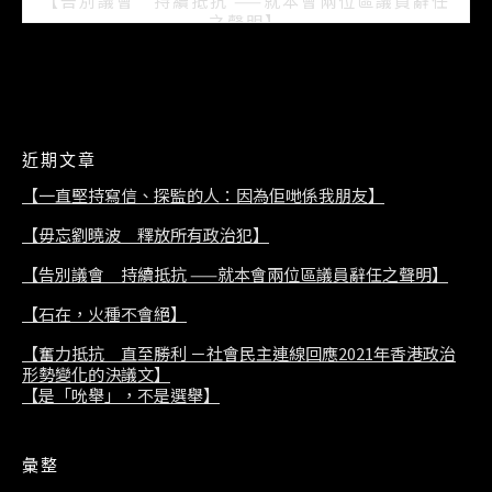
【告別議會 持續抵抗 ——就本會兩位區議員辭任
之聲明】
2021/07/08
近期文章
【一直堅持寫信、探監的人：因為佢哋係我朋友】
【毋忘劉曉波 釋放所有政治犯】
【告別議會 持續抵抗 ——就本會兩位區議員辭任之聲明】
【石在，火種不會絕】
【奮力抵抗 直至勝利 －社會民主連線回應2021年香港政治
形勢變化的決議文】
【是「吮舉」，不是選舉】
彙整