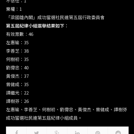
不信任：1
棄權：1
「梁國雄內閣」成功當選社民連第五屆行政委員會
第五屆紀律小組選舉結果如下︰
有效票數︰46
左惠瑜：35
李善芝：38
何樹初：35
劉偉忠：40
黃俊杰：37
曾健成：35
譚繼光：22
譚樹芬：26
左惠瑜、李善芝、何樹初、劉偉忠、黃俊杰、曾健成、譚樹芬
成功當選社民連第五屆紀律小組成員。