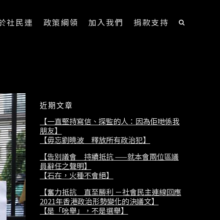
於社民連
政策綱領
加入我們
捐款支持
近期文章
【一直堅持寫信、探監的人：因為佢哋係我
朋友】
【毋忘劉曉波 釋放所有政治犯】
【告別議會 持續抵抗 ——就本會兩位區議
員辭任之聲明】
【石在，火種不會絕】
【奮力抵抗 直至勝利 －社會民主連線回應
2021年香港政治形勢變化的決議文】
【是「吮舉」，不是選舉】