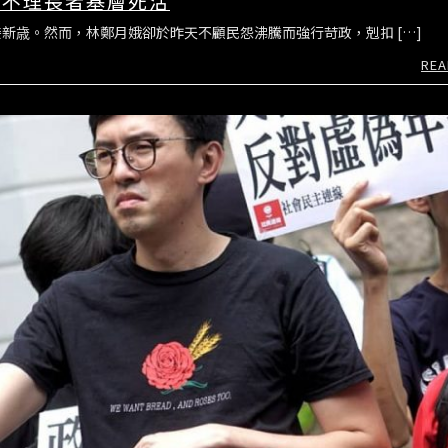
，不理長者基層死活
新歳。然而，林鄭月娥卻於昨天不顧民怨沸騰而強行苛政，剋扣 […]
REA