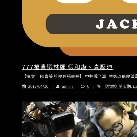
777權貴選林鄭 假和諧、真壓迫
【撰文 ｜陳寶瑩 社民連秘書長】 中共說了算 林鄭以低民望
2017/04/10
admin
0
《抗命》第七期
,
出