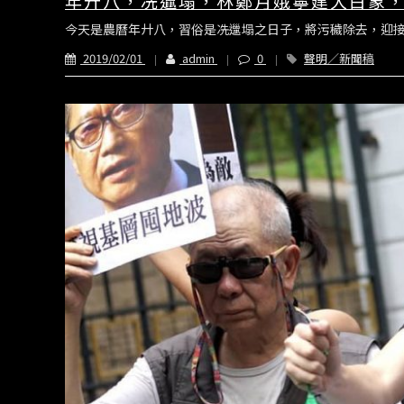
年廾八，冼邋塌，林鄭月娥寧建大白象
今天是農曆年廾八，習俗是冼邋塌之日子，將污穢除去，迎接
2019/02/01
admin
0
聲明／新聞稿