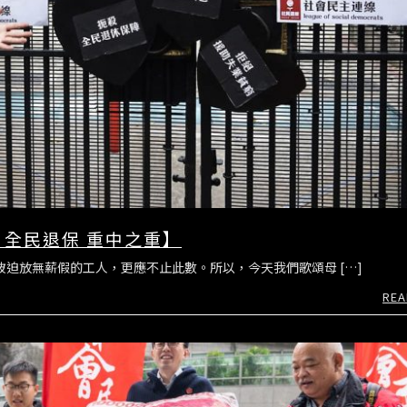
 全民退保 重中之重】
被迫放無薪假的工人，更應不止此數。所以，今天我們歌頌母 […]
REA